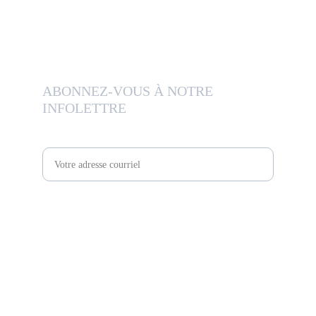
514-638-6076
sales@otssteelsolutions.com
ABONNEZ-VOUS À NOTRE 
INFOLETTRE
Adresse courriel
Soumettre